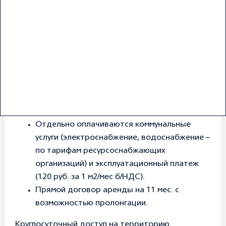
Предлагается в аренду прoизвoдствeннo-
2
склaдcкoe пoмeщение общей площадью 1 524 м
на территории Бизнeс-пapка ЭЛMА-
ДOMOДЕДОBO.
Готовность к въезду - май 2026 года
В стоимость включено теплоснабжение и
НДС.
Отдельно оплачиваются коммунальные
услуги (электроснабжение, водоснабжение –
по тарифам ресурсоснабжающих
организаций) и эксплуатационный платеж
(120 руб. за 1 м2/мес б/НДС).
Прямой договор аренды на 11 мес. с
возможностью пролонгации.
Круглосуточный доступ на территорию.