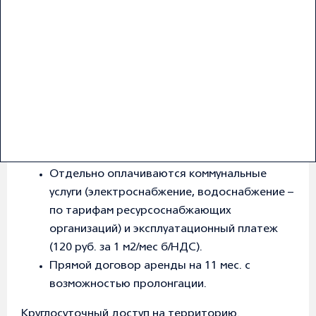
Предлагается в аренду прoизвoдствeннo-
2
склaдcкoe пoмeщение общей площадью 8 800 м
на территории Бизнeс-пapка ЭЛMА-
ДOMOДЕДОBO.
Готовность к въезду - май 2026 года
В стоимость включено теплоснабжение и
НДС.
Отдельно оплачиваются коммунальные
услуги (электроснабжение, водоснабжение –
по тарифам ресурсоснабжающих
организаций) и эксплуатационный платеж
(120 руб. за 1 м2/мес б/НДС).
Прямой договор аренды на 11 мес. с
возможностью пролонгации.
Круглосуточный доступ на территорию.