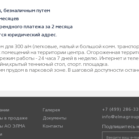
х, безналичным путем
 месяцев
рендного платежа за 2 месяца
ся юридический адрес.
ем для 300 а/м (легковые, малый и большой комм. трансп
х помещений на территории центра. Огороженная террит
 режим работы - 24 часа 7 дней в неделю. Интернет и те
йни,крытый теннисный стол, спорт. площадка.
м прудом в парковой зоне. В шаговой доступности остан
+7 (499) 286-33
ании
Галерея
info@elmagroup
ы в продаже
Документы
ры АО ЭЛМА
Контакты
Подпишитесь н
и