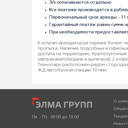
Э/э оплачиваются отдельно
Все платежи производятся в рубля
Первоначальный срок аренды - 11
Гарантийный платёж равен сумме а
При необходимости предоставляет
К услугам арендаторов паркинг более ч
пропуска. Наличие подсобных и офисны
доступа на территорию. Круглосуточный
завтраками/обедами и выпечкой, 2 кофе
Технопарк расположен рядом с городски
ЖД /автобусной станции 10 мин.
О комп
Объект
Тенде
Пн. - Пт.:
09:00 до 19:00
Новост