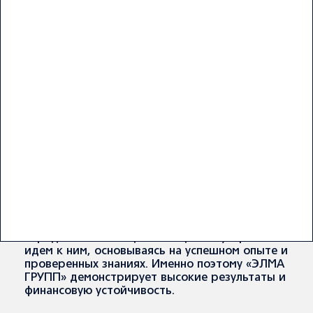
В основе нашей работы лежат принципы
взаимного уважения, доверия и
неравнодушного отношения к нашим
арендаторам и тому, что мы делаем - это
главное основание, которое уже много лет
помогает компании «ЭЛМА
ГРУПП» обеспечивать качественное управление
и эксплуатацию, создавать рабочие
места. Уровень нашего сервиса позволяет
обеспечить высокую заполняемость объектов
недвижимости, так как мы ориентированы на
стабильные и долгосрочные отношения с
клиентами.
«ЭЛМА ГРУПП» рассматривает кризисные
явления в экономике как уникальную
возможность для развития бизнеса. Мы ставим
перед собой амбициозные цели и уверенно
идем к ним, основываясь на успешном опыте и
проверенных знаниях. Именно поэтому «ЭЛМА
ГРУПП» демонстрирует высокие результаты и
финансовую устойчивость.