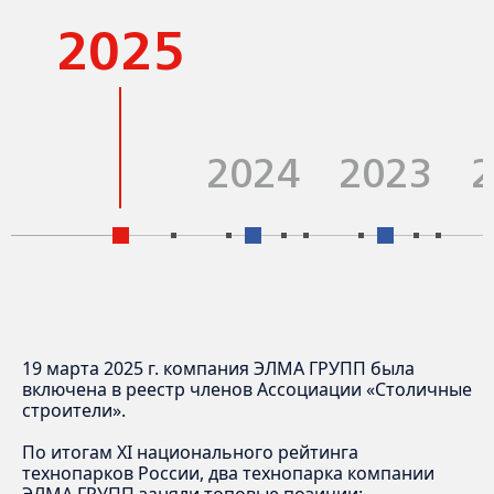
2025
2024
2023
19 марта 2025 г. компания ЭЛМА ГРУПП была
включена в реестр членов Ассоциации «Столичные
Индустриальный парк ЭЛМА-ВСЕВОЛОЖСК (г.
Индустриальный парк "Мытищи" (г. Мытищи),
Складской комплекс "Курьяновское" (г.
строители».
2
2
Всеволожск, Ленинградская область) 138
площадью 172,5 тыс м
Москва), площадью 155 тыс м
2
тыс.кв.м.
Складской комплекс "Шоссейная" (г. Москва),
Бизнес парк "Западный", площадью 58 тыс м
По итогам XI национального рейтинга
2
площадью 35 тыс м
технопарков России, два технопарка компании
Складской комплекс "ЭЛМА-АЛАБУШЕВО"
ЭЛМА ГРУПП заняли топовые позиции: